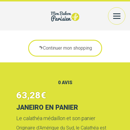
VOTRE EXTÉRIEUR
PLANTES+CONTENANTS
Continuer mon shopping
VOTRE INTÉRIEUR
PLANTES/BOUQUETS
AMÉNAGEMENT
0 AVIS
CONSEILS
PRATIQUES
63,28
€
JANEIRO EN PANIER
ACCÉDER
A MON COMPTE
Le calathéa médaillon et son panier
RECHERCHER UN PRODUIT
Originaire d'Amérique du Sud, le Calathéa est