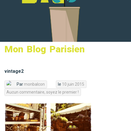
MON PANIER
Mon Blog Parisien
vintage2
Par
monbalcon
le
10 juin 2015
Aucun commentaire, soyez le premier !