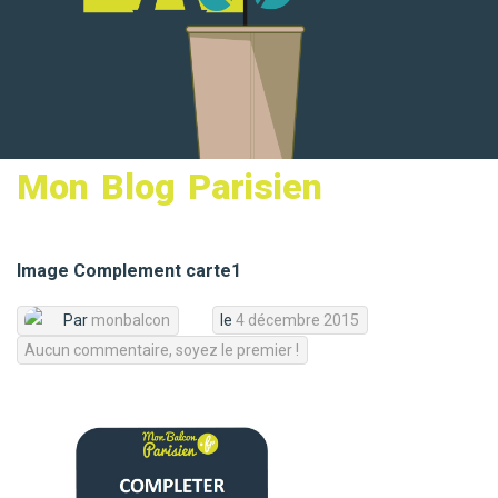
MON PANIER
Mon Blog Parisien
Image Complement carte1
Par
monbalcon
le
4 décembre 2015
Aucun commentaire, soyez le premier !