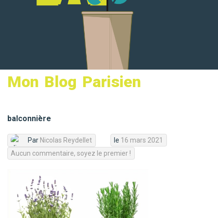
MON PANIER
Mon Blog Parisien
balconnière
Par
Nicolas Reydellet
le
16 mars 2021
Aucun commentaire, soyez le premier !