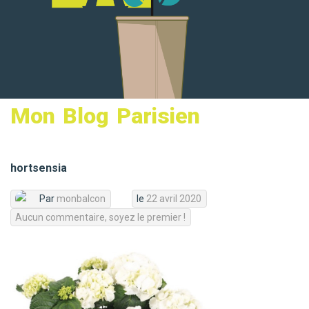
MON PANIER
Mon Blog Parisien
hortsensia
Par
monbalcon
le
22 avril 2020
Aucun commentaire, soyez le premier !