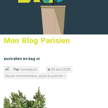
MON PANIER
Mon Blog Parisien
australien en bag or
Par
monbalcon
le
30 avril 2020
Aucun commentaire, soyez le premier !