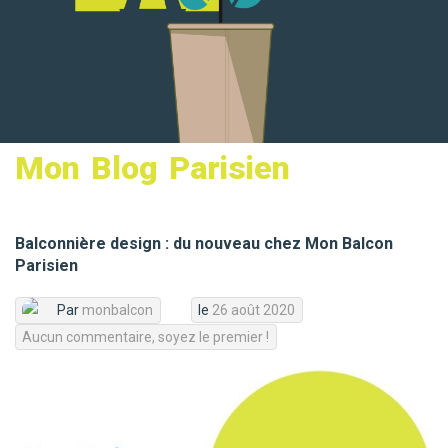
MON PANIER
Mon Blog Parisien
Balconnière design : du nouveau chez Mon Balcon
Parisien
Par
monbalcon
le
26 août 2020
Aucun commentaire, soyez le premier !