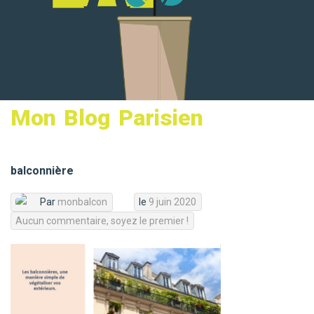
MON PANIER
Mon Blog Parisien
balconnière
Par
monbalcon
le
9 juin 2020
Aucun commentaire, soyez le premier !