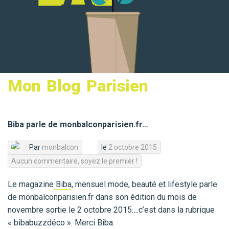
MON PANIER
Mon Blog Parisien
Biba parle de monbalconparisien.fr…
Par
monbalcon
le
2 octobre 2015
Aucun commentaire, soyez le premier !
Le magazine
Biba
, mensuel mode, beauté et lifestyle parle
de monbalconparisien.fr dans son édition du mois de
novembre sortie le 2 octobre 2015….c’est dans la rubrique
« bibabuzzdéco ». Merci Biba.
balconnière en bois .