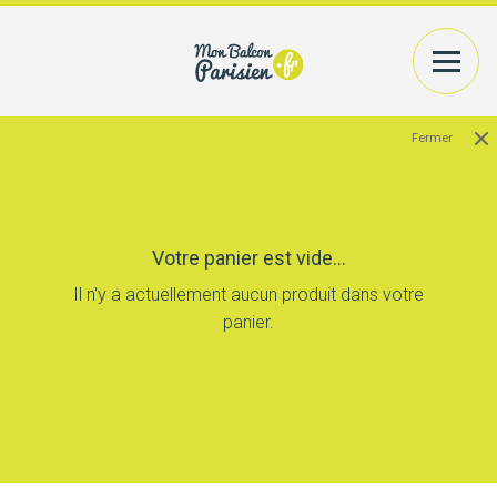
Fermer
TOUS NOS PRODUITS
PLANTES+CONTENANTS
COMPOSER
MON BALCON
Votre panier est vide...
DÉCOUVRIR
LE BLOG
Il n'y a actuellement aucun produit dans votre
panier.
CONSEILS
PRATIQUES
ACCÉDER
À MON COMPTE
RECHERCHER UN PRODUIT