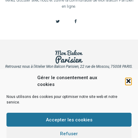
Venez discuter avec nous et suivre la communauté de Mon Balcon Parisien
en ligne.
Retrouvez nous à l'Atelier Mon Balcon Parisien, 22 rue de Moscou, 75008 PARIS.
Le showroom et l'atelier de votre jardinerie en ligne. Au coeur de Paris 8, le
Gérer le consentement aux
fleuriste de tous les végétaux.
cookies
© 2021 MON BALCON PARISIEN |
MENTIONS LÉGALES
|
SITEMAP
POLITIQUE DE CONFIDENTIALITÉ
|
POLITIQUE DE COOKIES
Nous utilisons des cookies pour optimiser notre site web et notre
service.
Accepter les cookies
Refuser