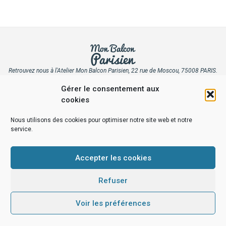
Retrouvez nous à l'Atelier Mon Balcon Parisien, 22 rue de Moscou, 75008 PARIS.
Le showroom et l'atelier de votre jardinerie en ligne. Au coeur de Paris 8, le
Gérer le consentement aux
fleuriste de tous les végétaux.
cookies
© 2021 MON BALCON PARISIEN |
MENTIONS LÉGALES
|
SITEMAP
POLITIQUE DE CONFIDENTIALITÉ
|
POLITIQUE DE COOKIES
Nous utilisons des cookies pour optimiser notre site web et notre
service.
Accepter les cookies
Refuser
Voir les préférences