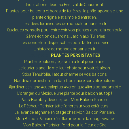
Inspirations déco au Festival de Chaumont
Plantes pour balcons et bords de fenêtres: la prêle japonaise, une
plante originale et simple d’entretien.
Les idées lumineuses de monbalconparisien.fr
Quelques conseils pour entretenir vos plantes durant la canicule
12ème édition de Jardins, Jardin aux Tuileries
Les conseils indispensables pour tailler un olivier
L’histoire de monbalconparisien.fr
Catégorie :
PLANTES PERSISTANTES
Plante de balcon ; le jasmin a tout pour plaire.
Le laurier blanc : le meilleur choix pour votre balcon.
Stipa Tenuifolia, l’atout charme de vos balcons
Nandina domestica : un bambou sacré sur votre balcon
#jardinerieenligne #eucalyptus #veronique #livraisonadomicile
L’oranger du Mexique une plante pour balcon au top !
Paris-Bombay décolle pour Mon Balcon Parisien
Le Pêcheur Parisien jette l’ancre sur vos extérieurs !
La lavande afghane en otage chez Mon Balcon Parisien.
Mon Balcon Parisien s’enflamme pour la sauge vivace
Mon Balcon Parisien fond pour la Fleur de Cire