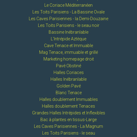
Le Coriace Méditerranéen
Les Toits Parisiens - La Bassine Ovale
Les Caves Parisiennes - la Demi-Douzaine
Les Toits Parisiens - le seau noir
Bassine Inébranlable
L'Intrépide Aztèque
Cave Tenace et Immuable
Mag Tenace, immuable et grillé
Marketing homepage droit
Pavé Obstiné
Halles Coriaces
Halles Inébranlable
Golden Pavé
Blanc Tenace
Halles doublement Immuables
Halles doublement Tenaces
Grandes Halles Intrépides et Inflexibles
Bac à plantes en tissus-Large
Les Caves Parisiennes - La Magnum
Les Toits Parisiens - le seau