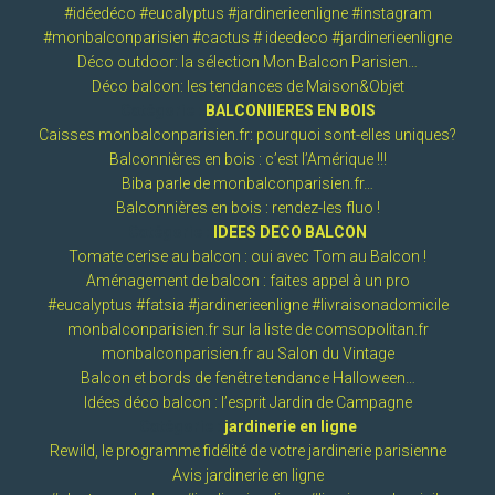
#idéedéco #eucalyptus #jardinerieenligne #instagram
#monbalconparisien #cactus # ideedeco #jardinerieenligne
Déco outdoor: la sélection Mon Balcon Parisien…
Déco balcon: les tendances de Maison&Objet
Catégorie :
BALCONIIERES EN BOIS
Caisses monbalconparisien.fr: pourquoi sont-elles uniques?
Balconnières en bois : c’est l’Amérique !!!
Biba parle de monbalconparisien.fr…
Balconnières en bois : rendez-les fluo !
Catégorie :
IDEES DECO BALCON
Tomate cerise au balcon : oui avec Tom au Balcon !
Aménagement de balcon : faites appel à un pro
#eucalyptus #fatsia #jardinerieenligne #livraisonadomicile
monbalconparisien.fr sur la liste de comsopolitan.fr
monbalconparisien.fr au Salon du Vintage
Balcon et bords de fenêtre tendance Halloween…
Idées déco balcon : l’esprit Jardin de Campagne
Catégorie :
jardinerie en ligne
Rewild, le programme fidélité de votre jardinerie parisienne
Avis jardinerie en ligne