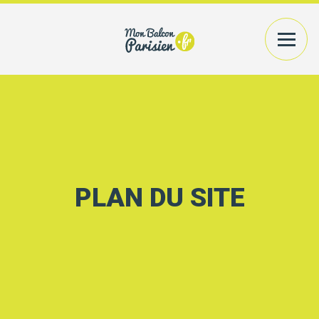
VOTRE EXTÉRIEUR
PLANTES+CONTENANTS
VOTRE INTÉRIEUR
PLANTES/BOUQUETS
AMÉNAGEMENT
PLAN DU SITE
CONSEILS
PRATIQUES
ACCÉDER
A MON COMPTE
RECHERCHER UN PRODUIT