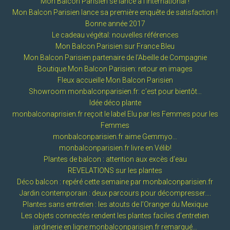
Mon Balcon Parisien se lance à l’international !
Mon Balcon Parisien lance sa première enquête de satisfaction !
Bonne année 2017
Le cadeau végétal: nouvelles références
Mon Balcon Parisien sur France Bleu
Mon Balcon Parisien partenaire de l’Abeille de Compagnie
Boutique Mon Balcon Parisien: retour en images
Fleux accueille Mon Balcon Parisien
Showroom monbalconparisien.fr: c’est pour bientôt…
Idée déco plante
monbalconaprisien.fr reçoit le label Elu par les Femmes pour les
Femmes
monbalconparisien.fr aime Gemmyo…
monbalconparisien.fr livre en Vélib!
Plantes de balcon : attention aux excès d’eau
REVELATIONS sur les plantes
Déco balcon : repéré cette semaine par monbalconparisien.fr
Jardin contemporain : deux parcours pour décompresser….
Plantes sans entretien : les atouts de l’Oranger du Mexique
Les objets connectés rendent les plantes faciles d’entretien
jardinerie en ligne:monbalconparisien.fr remarqué…