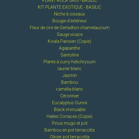
PLANT ROCK GRIS - BASILIC
KIT PLANTE EXOTIQUE - BASILIC
Niche à oiseaux
Bougie d'extérieur
Fleur de cire de Gerladton-chamelaucium
Sauge vivace
Koala Parisien (Copie)
Agapanthe
Santoline
Plante à curry-helichrysum
laurier blanc
Jasmin
Bambou
camélia blanc
Citronnier
Eucalyptus Gunnii
Black immuable
Halles Coriaces (Copie)
Pinus mugo et pot
Bambou en pot terracotta
Olivier pot terracotta